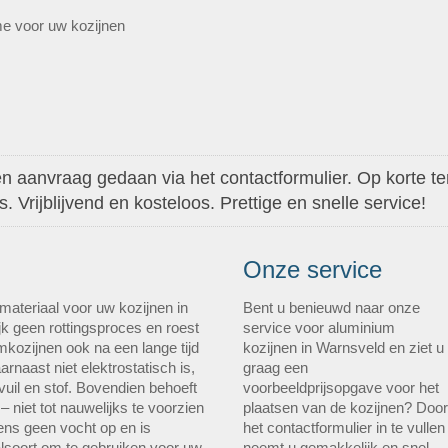
me voor uw kozijnen
 aanvraag gedaan via het contactformulier. Op korte ter
 Vrijblijvend en kosteloos. Prettige en snelle service!
Onze service
materiaal voor uw kozijnen in
Bent u benieuwd naar onze
k geen rottingsproces en roest
service voor aluminium
amkozijnen ook na een lange tijd
kozijnen in Warnsveld en ziet u
arnaast niet elektrostatisch is,
graag een
vuil en stof. Bovendien behoeft
voorbeeldprijsopgave voor het
– niet tot nauwelijks te voorzien
plaatsen van de kozijnen? Door
ns geen vocht op en is
het contactformulier in te vullen
lsoort om te gebruiken voor uw
neemt u gemakkelijk en snel