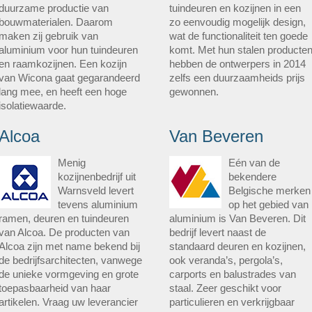
duurzame productie van
tuindeuren en kozijnen in een
bouwmaterialen. Daarom
zo eenvoudig mogelijk design,
maken zij gebruik van
wat de functionaliteit ten goede
aluminium voor hun tuindeuren
komt. Met hun stalen producte
en raamkozijnen. Een kozijn
hebben de ontwerpers in 2014
van Wicona gaat gegarandeerd
zelfs een duurzaamheids prijs
lang mee, en heeft een hoge
gewonnen.
isolatiewaarde.
Alcoa
Van Beveren
Menig
Eén van de
kozijnenbedrijf uit
bekendere
Warnsveld levert
Belgische merken
tevens aluminium
op het gebied van
ramen, deuren en tuindeuren
aluminium is Van Beveren. Dit
van Alcoa. De producten van
bedrijf levert naast de
Alcoa zijn met name bekend bij
standaard deuren en kozijnen,
de bedrijfsarchitecten, vanwege
ook veranda’s, pergola’s,
de unieke vormgeving en grote
carports en balustrades van
toepasbaarheid van haar
staal. Zeer geschikt voor
artikelen. Vraag uw leverancier
particulieren en verkrijgbaar