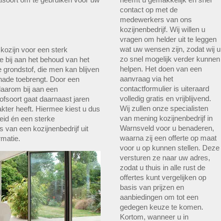
contact op met de
medewerkers van ons
kozijnenbedrijf. Wij willen u
vragen om helder uit te leggen
wat uw wensen zijn, zodat wij u
 kozijn voor een sterk
zo snel mogelijk verder kunnen
e bij aan het behoud van het
helpen. Het doen van een
e grondstof, die men kan blijven
aanvraag via het
chade toebrengt. Door een
contactformulier is uiteraard
daarom bij aan een
volledig gratis en vrijblijvend.
fsoort gaat daarnaast jaren
Wij zullen onze specialisten
kter heeft. Hiermee kiest u dus
van mening kozijnenbedrijf in
eid én een sterke
Warnsveld voor u benaderen,
van een kozijnenbedrijf uit
waarna zij een offerte op maat
matie.
voor u op kunnen stellen. Deze
versturen ze naar uw adres,
zodat u thuis in alle rust de
offertes kunt vergelijken op
basis van prijzen en
aanbiedingen om tot een
gedegen keuze te komen.
Kortom, wanneer u in