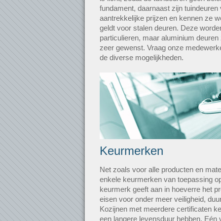
fundament, daarnaast zijn tuindeuren 
aantrekkelijke prijzen en kennen ze w
geldt voor stalen deuren. Deze word
particulieren, maar aluminium deuren z
zeer gewenst. Vraag onze medewerke
de diverse mogelijkheden.
Keurmerken
Net zoals voor alle producten en mater
enkele keurmerken van toepassing op
keurmerk geeft aan in hoeverre het p
eisen voor onder meer veiligheid, duu
Kozijnen met meerdere certificaten ke
een langere levensduur hebben. Eén v