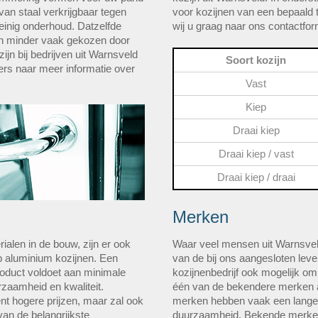
van staal verkrijgbaar tegen
voor kozijnen van een bepaald t
einig onderhoud. Datzelfde
wij u graag naar ons contactform
en minder vaak gekozen door
ijn bij bedrijven uit Warnsveld
Soort kozijn
rs naar meer informatie over
Vast
Kiep
Draai kiep
Draai kiep / vast
Draai kiep / draai
Merken
ialen in de bouw, zijn er ook
Waar veel mensen uit Warnsvel
 aluminium kozijnen. Een
van de bij ons aangesloten lever
roduct voldoet aan minimale
kozijnenbedrijf ook mogelijk om
rzaamheid en kwaliteit.
één van de bekendere merken a
nt hogere prijzen, maar zal ook
merken hebben vaak een langer
an de belangrijkste
duurzaamheid. Bekende merken