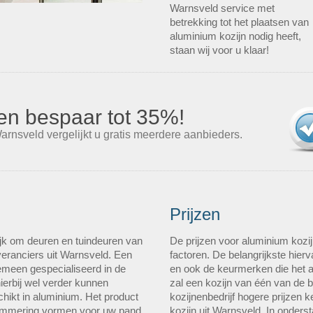
Warnsveld service met
betrekking tot het plaatsen van
aluminium kozijn nodig heeft,
staan wij voor u klaar!
s en bespaar tot 35%!
arnsveld vergelijkt u gratis meerdere aanbieders.
Prijzen
jk om deuren en tuindeuren van
De prijzen voor aluminium kozij
veranciers uit Warnsveld. Een
factoren. De belangrijkste hierv
gemeen gespecialiseerd in de
en ook de keurmerken die het a
ierbij wel verder kunnen
zal een kozijn van één van de 
hikt in aluminium. Het product
kozijnenbedrijf hogere prijzen
elemmering vormen voor uw pand
kozijn uit Warnsveld. In onderst