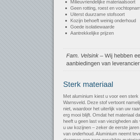
Milieuvriendelijke materiaalsoort
Geen rotting, roest en vochtopna
Uiterst duurzame stofsoort
Kozijn behoeft weinig onderhoud
Goede isolatiewaarde
Aantrekkelijke prijzen
Fam. Velsink
– Wij hebben een
aanbiedingen van leveranciers.
Sterk materiaal
Met aluminium kiest u voor een sterk 
Warnsveld. Deze stof vertoont namelij
niet, waardoor het uiterlijk van uw ra
erg mooi blijft. Omdat het materiaal da
heeft u geen last van viezigheden als 
u uw kozijnen – zeker de eerste jaren 
van onderhoud. Aluminium neemt teve
daarmee een zeer geschikte materiaa