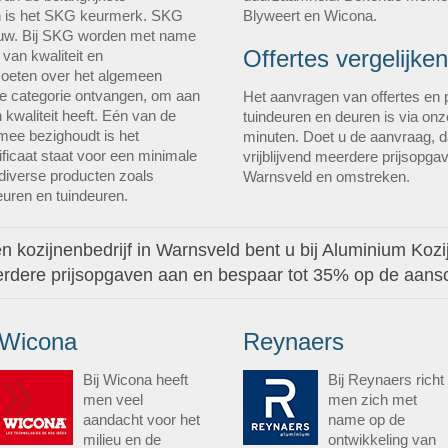
n is het SKG keurmerk. SKG
Blyweert en Wicona.
bouw. Bij SKG worden met name
Offertes vergelijken
van kwaliteit en
moeten over het algemeen
e categorie ontvangen, om aan
Het aanvragen van offertes en p
 kwaliteit heeft. Eén van de
tuindeuren en deuren is via on
mee bezighoudt is het
minuten. Doet u de aanvraag, da
ificaat staat voor een minimale
vrijblijvend meerdere prijsopgav
diverse producten zoals
Warnsveld en omstreken.
uren en tuindeuren.
n kozijnenbedrijf in Warnsveld bent u bij Aluminium Kozij
eerdere prijsopgaven aan en bespaar tot 35% op de aansc
Wicona
Reynaers
Bij Wicona heeft
Bij Reynaers richt
men veel
men zich met
aandacht voor het
name op de
milieu en de
ontwikkeling van