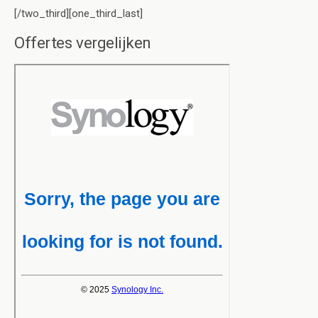
[/two_third][one_third_last]
Offertes vergelijken