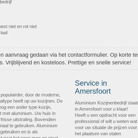
bedrijf
st niet en rot niet
iaal
 aanvraag gedaan via het contactformulier. Op korte ter
 Vrijblijvend en kosteloos. Prettige en snelle service!
Service in
Amersfoort
 populairder, door de moderne,
iaaltype heeft op uw kozijnen. De
Aluminium Kozijnenbedrijf staat
og een ander type kozijn,
in Amersfoort voor u klaar!
t met aluminium. Uw huis in
Heeft u een opdracht voor een
frisse uitstraling. Bovendien
professional of wilt u weten wat
eriaal te gebruiken. Aluminium
voor uw situatie de prijzen voor
 gebruiken en is als
het plaatsen van stalen
st gaat het jaren mee en staat