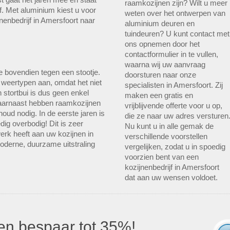
raamkozijnen zijn? Wilt u meer
. Met aluminium kiest u voor
weten over het ontwerpen van
nenbedrijf in Amersfoort naar
aluminium deuren en
tuindeuren? U kunt contact met
ons opnemen door het
contactformulier in te vullen,
waarna wij uw aanvraag
me bovendien tegen een stootje.
doorsturen naar onze
e weertypen aan, omdat het niet
specialisten in Amersfoort. Zij
 stortbui is dus geen enkel
maken een gratis en
Daarnaast hebben raamkozijnen
vrijblijvende offerte voor u op,
oud nodig. In de eerste jaren is
die ze naar uw adres versturen
dig overbodig! Dit is zeer
Nu kunt u in alle gemak de
erk heeft aan uw kozijnen in
verschillende voorstellen
moderne, duurzame uitstraling
vergelijken, zodat u in spoedig
voorzien bent van een
kozijnenbedrijf in Amersfoort
dat aan uw wensen voldoet.
s en bespaar tot 35%!