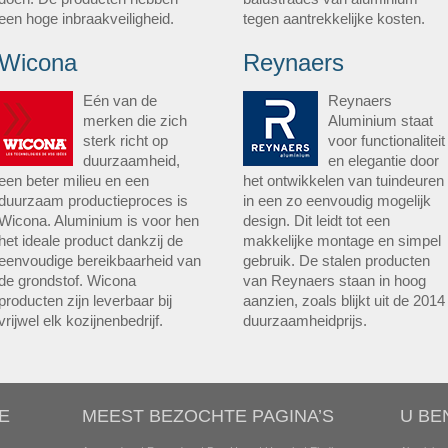
een hoge inbraakveiligheid.
tegen aantrekkelijke kosten.
Wicona
Reynaers
Eén van de
Reynaers
merken die zich
Aluminium staat
sterk richt op
voor functionaliteit
duurzaamheid,
en elegantie door
een beter milieu en een
het ontwikkelen van tuindeuren
duurzaam productieproces is
in een zo eenvoudig mogelijk
Wicona. Aluminium is voor hen
design. Dit leidt tot een
het ideale product dankzij de
makkelijke montage en simpel
eenvoudige bereikbaarheid van
gebruik. De stalen producten
de grondstof. Wicona
van Reynaers staan in hoog
producten zijn leverbaar bij
aanzien, zoals blijkt uit de 2014
vrijwel elk kozijnenbedrijf.
duurzaamheidprijs.
E
MEEST BEZOCHTE PAGINA’S
U BE