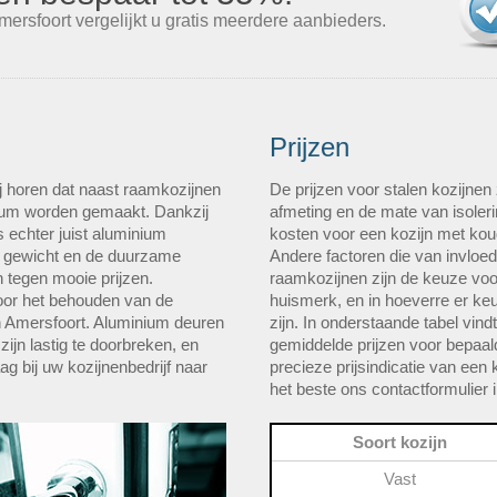
ersfoort vergelijkt u gratis meerdere aanbieders.
Prijzen
j horen dat naast raamkozijnen
De prijzen voor stalen kozijnen
ium worden gemaakt. Dankzij
afmeting en de mate van isolerin
 echter juist aluminium
kosten voor een kozijn met kou
e gewicht en de duurzame
Andere factoren die van invloed
n tegen mooie prijzen.
raamkozijnen zijn de keuze vo
voor het behouden van de
huismerk, en in hoeverre er ke
 in Amersfoort. Aluminium deuren
zijn. In onderstaande tabel vin
zijn lastig te doorbreken, en
gemiddelde prijzen voor bepaal
g bij uw kozijnenbedrijf naar
precieze prijsindicatie van een 
het beste ons contactformulier i
Soort kozijn
Vast