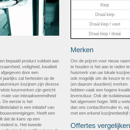
Kiep
Draai kiep
Draai kiep / vast
Draai kiep / draai
Merken
en bepaald product voldoet aan
Om de prijzen voor nieuw raam
zaamheid, veiligheid, kwaliteit
te houden is het aan te raden t
n afgegeven door een
huismerk van uw lokale kozijnen
l jaarlijks zal hertesten op de
ook mogelijk om de keuze te 
 aluminium kozijnen zijn diverse
(en daarom duurdere) merken.
dste keurmerken zijn gericht
hebben vaak een hogere kwalite
 de mate van inbraakwerendheid
levensduur. Ook de isolatiewaa
 De eerste is het
het algemeen hoger. Wilt u wete
eitslabel is een initiatief van
dan ons contactformulier in, wij
ngbouwverenigingen. Heeft een
met een erkend kozijnenbedrijf 
it dat de kans op een
Offertes vergelijken
minderd is. Het tweede