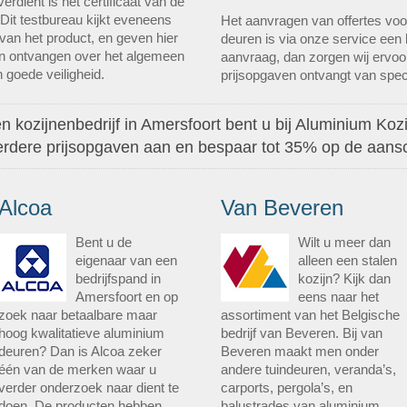
verdient is het certificaat van de
Dit testbureau kijkt eveneens
Het aanvragen van offertes voo
an het product, en geven hier
deuren is via onze service een
nen ontvangen over het algemeen
aanvraag, dan zorgen wij ervoor
 goede veiligheid.
prijsopgaven ontvangt van spec
 kozijnenbedrijf in Amersfoort bent u bij Aluminium Kozij
eerdere prijsopgaven aan en bespaar tot 35% op de aansc
Alcoa
Van Beveren
Bent u de
Wilt u meer dan
eigenaar van een
alleen een stalen
bedrijfspand in
kozijn? Kijk dan
Amersfoort en op
eens naar het
zoek naar betaalbare maar
assortiment van het Belgische
hoog kwalitatieve aluminium
bedrijf van Beveren. Bij van
deuren? Dan is Alcoa zeker
Beveren maakt men onder
één van de merken waar u
andere tuindeuren, veranda’s,
verder onderzoek naar dient te
carports, pergola’s, en
doen. De producten hebben
balustrades van aluminium