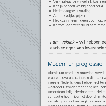
Verkrijgbaar bij vrijwel elk kozijnen
Kozijn behoeft weinig onderhoud
Hedendaagse uitstraling
Aantrekkelijke prijzen
Het kozijn neemt geen vocht op, roe
Kortom, een zeer duurzaam mater
Fam. Velsink
– Wij hebben een
aanbiedingen van leveranciers.
Modern en progressief
Aluminium wordt als materiaal steeds
progressieve uitstraling die dit mater
meeste Nederlanders hebben echter n
waardoor u zonder meer origineel ben
Amersfoort krijgt hierdoor een unieke, 
schaadt u het milieu niet door dit mat
valt als grondstof namelijk opnieuw te
materiaalsoort onuitputtelijk. Daarnaa