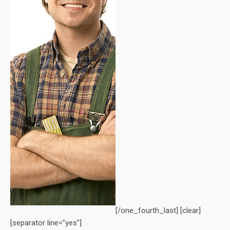
[/one_fourth_last] [clear]
[separator line=”yes”]