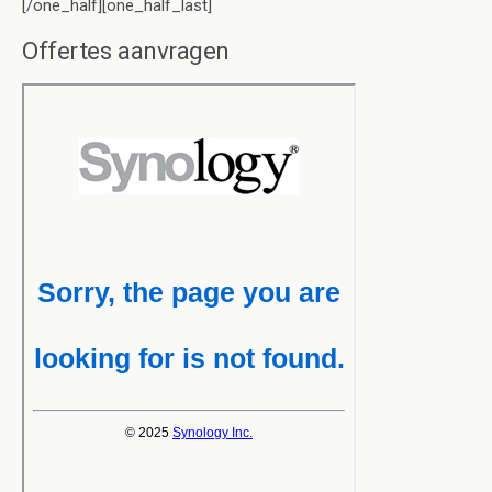
[/one_half][one_half_last]
Offertes aanvragen