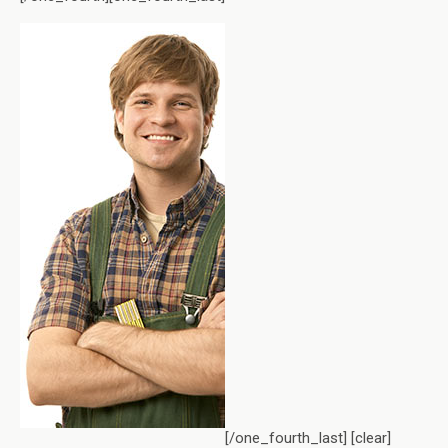
[/one_fourth_last] [clear]