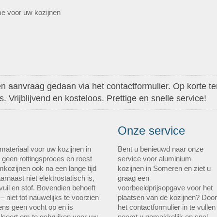
me voor uw kozijnen
 aanvraag gedaan via het contactformulier. Op korte ter
 Vrijblijvend en kosteloos. Prettige en snelle service!
Onze service
materiaal voor uw kozijnen in
Bent u benieuwd naar onze
 geen rottingsproces en roest
service voor aluminium
amkozijnen ook na een lange tijd
kozijnen in Someren en ziet u
arnaast niet elektrostatisch is,
graag een
vuil en stof. Bovendien behoeft
voorbeeldprijsopgave voor het
– niet tot nauwelijks te voorzien
plaatsen van de kozijnen? Door
ns geen vocht op en is
het contactformulier in te vullen
lsoort om te gebruiken voor uw
neemt u gemakkelijk en snel