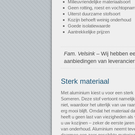
Milieuvriendelijke materiaalsoort
Geen rotting, roest en vochtopna
Uiterst duurzame stofsoort
Kozijn behoeft weinig onderhoud
Goede isolatiewaarde
Aantrekkelijke prijzen
Fam. Velsink
– Wij hebben een
aanbiedingen van leveranciers.
Sterk materiaal
Met aluminium kiest u voor een sterk 
Someren. Deze stof vertoont namelijk
niet, waardoor het uiterlijk van uw ra
erg mooi blijft. Omdat het materiaal da
heeft u geen last van viezigheden als 
u uw kozijnen – zeker de eerste jaren 
van onderhoud. Aluminium neemt teve
daarmee een zeer geschikte materiaa