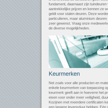
fundament, daarnaast zijn tuindeuren 
aantrekkelijke prijzen en kennen ze w
geldt voor stalen deuren. Deze word
particulieren, maar aluminium deuren z
zeer gewenst. Vraag onze medewerke
de diverse mogelijkheden.
Keurmerken
Net zoals voor alle producten en mater
enkele keurmerken van toepassing op
keurmerk geeft aan in hoeverre het p
eisen voor onder meer veiligheid, duu
Kozijnen met meerdere certificaten ke
een langere levensduur hebben. Eén v