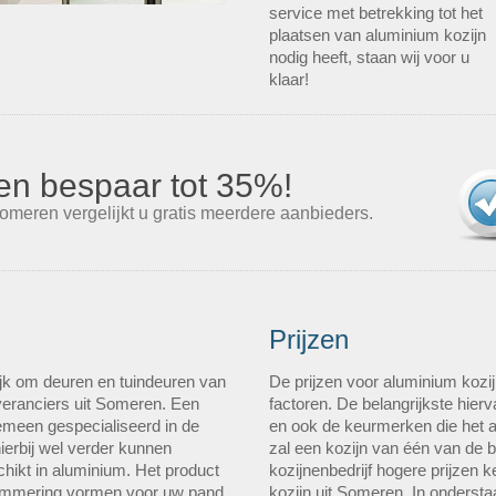
service met betrekking tot het
plaatsen van aluminium kozijn
nodig heeft, staan wij voor u
klaar!
s en bespaar tot 35%!
omeren vergelijkt u gratis meerdere aanbieders.
Prijzen
jk om deuren en tuindeuren van
De prijzen voor aluminium kozij
everanciers uit Someren. Een
factoren. De belangrijkste hierv
gemeen gespecialiseerd in de
en ook de keurmerken die het a
ierbij wel verder kunnen
zal een kozijn van één van de 
hikt in aluminium. Het product
kozijnenbedrijf hogere prijzen
elemmering vormen voor uw pand
kozijn uit Someren. In ondersta