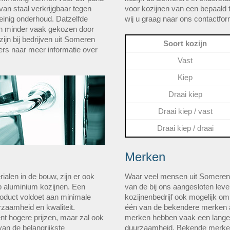
van staal verkrijgbaar tegen
voor kozijnen van een bepaald t
einig onderhoud. Datzelfde
wij u graag naar ons contactform
en minder vaak gekozen door
ijn bij bedrijven uit Someren
Soort kozijn
rs naar meer informatie over
Vast
Kiep
Draai kiep
Draai kiep / vast
Draai kiep / draai
Merken
ialen in de bouw, zijn er ook
Waar veel mensen uit Someren
 aluminium kozijnen. Een
van de bij ons aangesloten lever
roduct voldoet aan minimale
kozijnenbedrijf ook mogelijk om
rzaamheid en kwaliteit.
één van de bekendere merken a
nt hogere prijzen, maar zal ook
merken hebben vaak een langer
an de belangrijkste
duurzaamheid. Bekende merken