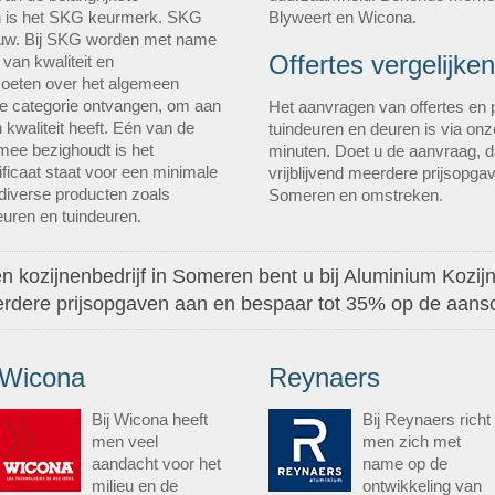
n is het SKG keurmerk. SKG
Blyweert en Wicona.
bouw. Bij SKG worden met name
Offertes vergelijken
van kwaliteit en
moeten over het algemeen
e categorie ontvangen, om aan
Het aanvragen van offertes en p
 kwaliteit heeft. Eén van de
tuindeuren en deuren is via on
mee bezighoudt is het
minuten. Doet u de aanvraag, da
ificaat staat voor een minimale
vrijblijvend meerdere prijsopgav
diverse producten zoals
Someren en omstreken.
uren en tuindeuren.
n kozijnenbedrijf in Someren bent u bij Aluminium Kozijne
eerdere prijsopgaven aan en bespaar tot 35% op de aansc
Wicona
Reynaers
Bij Wicona heeft
Bij Reynaers richt
men veel
men zich met
aandacht voor het
name op de
milieu en de
ontwikkeling van