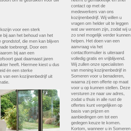
contact op met de
medewerkers van ons
kozijnenbedrijf. Wij willen u
vragen om helder uit te leggen
wat uw wensen zijn, zodat wij u
 kozijn voor een sterk
zo snel mogelijk verder kunnen
e bij aan het behoud van het
helpen. Het doen van een
e grondstof, die men kan blijven
aanvraag via het
chade toebrengt. Door een
contactformulier is uiteraard
daarom bij aan een
volledig gratis en vrijblijvend.
fsoort gaat daarnaast jaren
Wij zullen onze specialisten
kter heeft. Hiermee kiest u dus
van mening kozijnenbedrijf in
eid én een sterke
Someren voor u benaderen,
van een kozijnenbedrijf uit
waarna zij een offerte op maat
atie.
voor u op kunnen stellen. Deze
versturen ze naar uw adres,
zodat u thuis in alle rust de
offertes kunt vergelijken op
basis van prijzen en
aanbiedingen om tot een
gedegen keuze te komen.
Kortom, wanneer u in Someren