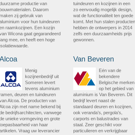
duurzame productie van
tuindeuren en kozijnen in een
bouwmaterialen. Daarom
zo eenvoudig mogelijk design,
maken zij gebruik van
wat de functionaliteit ten goede
aluminium voor hun tuindeuren
komt. Met hun stalen producte
en raamkozijnen. Een kozijn
hebben de ontwerpers in 2014
van Wicona gaat gegarandeerd
zelfs een duurzaamheids prijs
lang mee, en heeft een hoge
gewonnen.
isolatiewaarde.
Alcoa
Van Beveren
Menig
Eén van de
kozijnenbedrijf uit
bekendere
Someren levert
Belgische merken
tevens aluminium
op het gebied van
ramen, deuren en tuindeuren
aluminium is Van Beveren. Dit
van Alcoa. De producten van
bedrijf levert naast de
Alcoa zijn met name bekend bij
standaard deuren en kozijnen,
de bedrijfsarchitecten, vanwege
ook veranda’s, pergola’s,
de unieke vormgeving en grote
carports en balustrades van
toepasbaarheid van haar
staal. Zeer geschikt voor
artikelen. Vraag uw leverancier
particulieren en verkrijgbaar