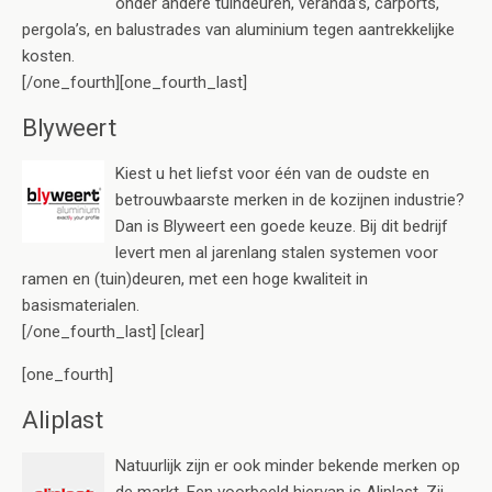
onder andere tuindeuren, veranda’s, carports,
pergola’s, en balustrades van aluminium tegen aantrekkelijke
kosten.
[/one_fourth][one_fourth_last]
Blyweert
Kiest u het liefst voor één van de oudste en
betrouwbaarste merken in de kozijnen industrie?
Dan is Blyweert een goede keuze. Bij dit bedrijf
levert men al jarenlang stalen systemen voor
ramen en (tuin)deuren, met een hoge kwaliteit in
basismaterialen.
[/one_fourth_last] [clear]
[one_fourth]
Aliplast
Natuurlijk zijn er ook minder bekende merken op
de markt. Een voorbeeld hiervan is Aliplast. Zij