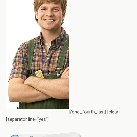
[/one_fourth_last] [clear]
[separator line=”yes”]