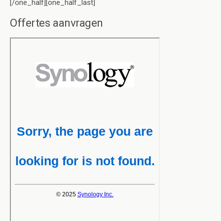
[/one_half][one_half_last]
Offertes aanvragen