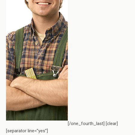
[/one_fourth_last] [clear]
[separator line=”yes”]