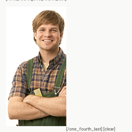
[/one_fourth_last] [clear]