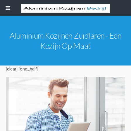
Aluminium Kozijnen Zuidlaren - Een
Kozijn Op Maat
[clear] [one_half]