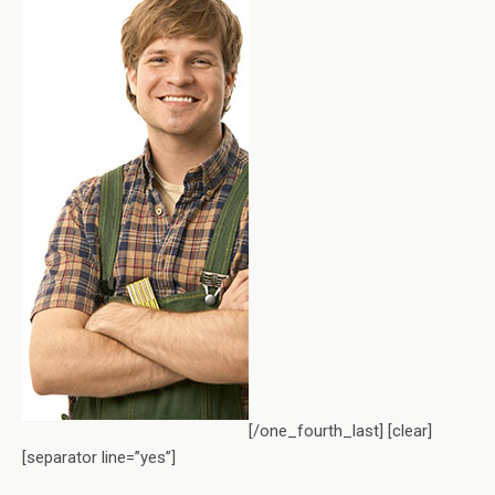
[/one_fourth_last] [clear]
[separator line=”yes”]