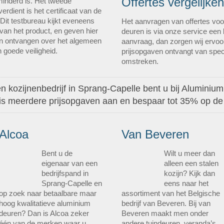
Offertes vergelijken
minderd is. Het tweede
verdient is het certificaat van de
Dit testbureau kijkt eveneens
Het aanvragen van offertes voo
an het product, en geven hier
deuren is via onze service een
nen ontvangen over het algemeen
aanvraag, dan zorgen wij ervoor
 goede veiligheid.
prijsopgaven ontvangt van speci
omstreken.
n kozijnenbedrijf in Sprang-Capelle bent u bij Aluminium
atis meerdere prijsopgaven aan en bespaar tot 35% op de
Alcoa
Van Beveren
Bent u de
Wilt u meer dan
eigenaar van een
alleen een stalen
bedrijfspand in
kozijn? Kijk dan
Sprang-Capelle en
eens naar het
op zoek naar betaalbare maar
assortiment van het Belgische
hoog kwalitatieve aluminium
bedrijf van Beveren. Bij van
deuren? Dan is Alcoa zeker
Beveren maakt men onder
één van de merken waar u
andere tuindeuren, veranda’s,