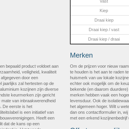
Vast
Kiep
Draai kiep
Draai kiep / vast
Draai kiep / draai
Merken
en bepaald product voldoet aan
Om de prijzen voor nieuw raam
zaamheid, veiligheid, kwaliteit
te houden is het aan te raden t
n afgegeven door een
huismerk van uw lokale kozijnen
l jaarlijks zal hertesten op de
echter ook mogelijk om de keu
 aluminium kozijnen zijn diverse
bekende (en daarom duurdere)
dste keurmerken zijn gericht
merken hebben vaak een hogere
 de mate van inbraakwerendheid
levensduur. Ook de isolatiewaa
 De eerste is het
het algemeen hoger. Wilt u wete
eitslabel is een initiatief van
dan ons contactformulier in, wij
ngbouwverenigingen. Heeft een
met een erkend kozijnenbedrijf 
it dat de kans op een