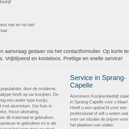
bedrijf
st niet en rot niet
iaal
 aanvraag gedaan via het contactformulier. Op korte ter
 Vrijblijvend en kosteloos. Prettige en snelle service!
Service in Sprang-
Capelle
 populairder, door de moderne,
iaaltype heeft op uw kozijnen. De
Aluminium Kozijnenbedrijf staat
og een ander type kozijn,
in Sprang-Capelle voor u klaar!
t met aluminium. Uw huis in
Heeft u een opdracht voor een
ke, frisse uitstraling.
professional of wilt u weten wat
or dit materiaal te gebruiken.
voor uw situatie de prijzen voor
 opnieuw te gebruiken en is als
het plaatsen van stalen
st gaat het jaren mee en staat