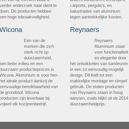
verder onderzoek naar dient te
carports, pergola’s, en
doen. De producten hebben
balustrades van aluminium
een hoge inbraakveiligheid.
tegen aantrekkelijke kosten.
Wicona
Reynaers
Eén van de
Reynaers
merken die zich
Aluminium staat
sterk richt op
voor functionaliteit
duurzaamheid,
en elegantie door
een beter milieu en een
het ontwikkelen van tuindeuren
duurzaam productieproces is
in een zo eenvoudig mogelijk
Wicona. Aluminium is voor hen
design. Dit leidt tot een
het ideale product dankzij de
makkelijke montage en simpel
eenvoudige bereikbaarheid van
gebruik. De stalen producten
de grondstof. Wicona
van Reynaers staan in hoog
producten zijn leverbaar bij
aanzien, zoals blijkt uit de 2014
vrijwel elk kozijnenbedrijf.
duurzaamheidprijs.