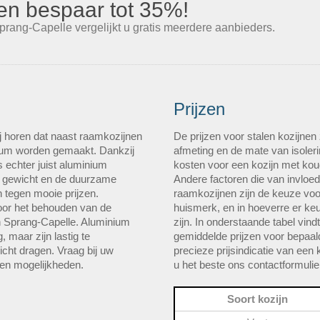
s en bespaar tot 35%!
prang-Capelle vergelijkt u gratis meerdere aanbieders.
Prijzen
j horen dat naast raamkozijnen
De prijzen voor stalen kozijnen
ium worden gemaakt. Dankzij
afmeting en de mate van isolerin
 echter juist aluminium
kosten voor een kozijn met kou
e gewicht en de duurzame
Andere factoren die van invloed
n tegen mooie prijzen.
raamkozijnen zijn de keuze vo
voor het behouden van de
huismerk, en in hoeverre er ke
 in Sprang-Capelle. Aluminium
zijn. In onderstaande tabel vin
 maar zijn lastig te
gemiddelde prijzen voor bepaal
cht dragen. Vraag bij uw
precieze prijsindicatie van een 
s en mogelijkheden.
u het beste ons contactformulier
Soort kozijn