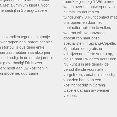
raamkozijnen zijn? Wilt u meer
. Met aluminium kiest u voor
weten over het ontwerpen van
nenbedrijf in Sprang-Capelle
aluminium deuren en
tuindeuren? U kunt contact met
ons opnemen door het
contactformulier in te vullen,
waarna wij uw aanvraag
me bovendien tegen een stootje.
doorsturen naar onze
e weertypen aan, omdat het niet
specialisten in Sprang-Capelle.
 stortbui is dus geen enkel
Zij maken een gratis en
Daarnaast hebben raamkozijnen
vrijblijvende offerte voor u op,
oud nodig. In de eerste jaren is
die ze naar uw adres versturen
dig overbodig! Dit is zeer
Nu kunt u in alle gemak de
erk heeft aan uw kozijnen in
verschillende voorstellen
 een moderne, duurzame
vergelijken, zodat u in spoedig
.
voorzien bent van een
kozijnenbedrijf in Sprang-
Capelle dat aan uw wensen
voldoet.