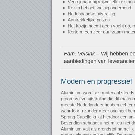
Verkrijgbaar bij vrijwel elk kozijnen
Kozijn behoeft weinig onderhoud
Hedendaagse uitstraling
Aantrekkelijke prijzen
Het kozijn neemt geen vocht op, roe
Kortom, een zeer duurzaam mater
Fam. Velsink
– Wij hebben een
aanbiedingen van leveranciers.
Modern en progressief
Aluminium wordt als materiaal steeds
progressieve uitstraling die dit mater
meeste Nederlanders hebben echter n
waardoor u zonder meer origineel ben
Sprang-Capelle krijgt hierdoor een unie
Bovendien schaadt u het milieu niet do
Aluminium valt als grondstof namelijk
materiaalsoort onuitputtelijk. Daarnaa