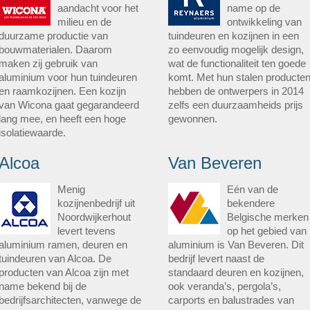
aandacht voor het
name op de
milieu en de
ontwikkeling van
duurzame productie van
tuindeuren en kozijnen in een
bouwmaterialen. Daarom
zo eenvoudig mogelijk design,
maken zij gebruik van
wat de functionaliteit ten goede
aluminium voor hun tuindeuren
komt. Met hun stalen producte
en raamkozijnen. Een kozijn
hebben de ontwerpers in 2014
van Wicona gaat gegarandeerd
zelfs een duurzaamheids prijs
lang mee, en heeft een hoge
gewonnen.
isolatiewaarde.
Alcoa
Van Beveren
Menig
Eén van de
kozijnenbedrijf uit
bekendere
Noordwijkerhout
Belgische merken
levert tevens
op het gebied van
aluminium ramen, deuren en
aluminium is Van Beveren. Dit
tuindeuren van Alcoa. De
bedrijf levert naast de
producten van Alcoa zijn met
standaard deuren en kozijnen,
name bekend bij de
ook veranda’s, pergola’s,
bedrijfsarchitecten, vanwege de
carports en balustrades van