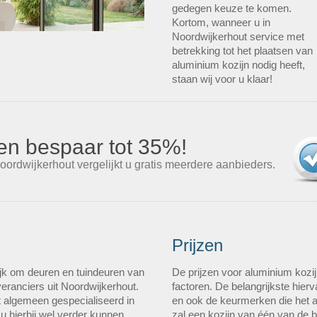
gedegen keuze te komen.
Kortom, wanneer u in
Noordwijkerhout service met
betrekking tot het plaatsen van
aluminium kozijn nodig heeft,
staan wij voor u klaar!
s en bespaar tot 35%!
oordwijkerhout vergelijkt u gratis meerdere aanbieders.
Prijzen
jk om deuren en tuindeuren van
De prijzen voor aluminium kozij
veranciers uit Noordwijkerhout.
factoren. De belangrijkste hierv
et algemeen gespecialiseerd in
en ook de keurmerken die het a
u hierbij wel verder kunnen
zal een kozijn van één van de 