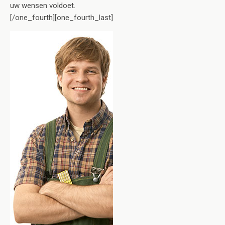
uw wensen voldoet.
[/one_fourth][one_fourth_last]