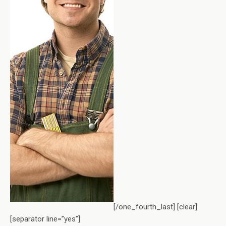
[/one_fourth_last] [clear]
[separator line=”yes”]