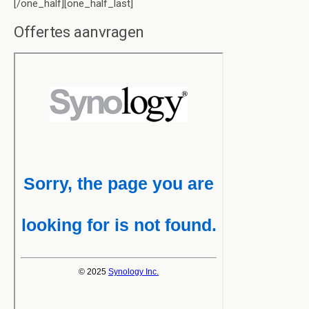
[/one_half][one_half_last]
Offertes aanvragen