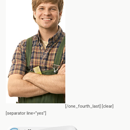
[/one_fourth_last] [clear]
[separator line=”yes”]