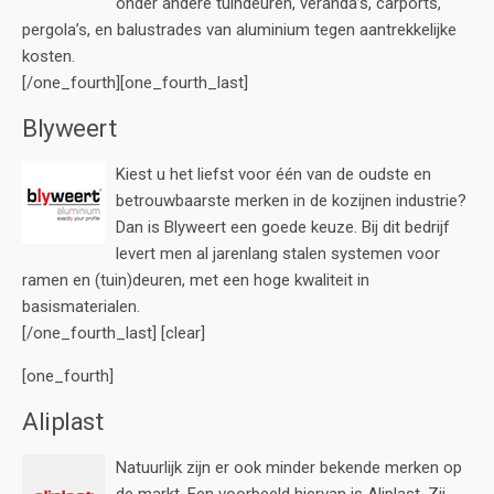
onder andere tuindeuren, veranda’s, carports,
pergola’s, en balustrades van aluminium tegen aantrekkelijke
kosten.
[/one_fourth][one_fourth_last]
Blyweert
Kiest u het liefst voor één van de oudste en
betrouwbaarste merken in de kozijnen industrie?
Dan is Blyweert een goede keuze. Bij dit bedrijf
levert men al jarenlang stalen systemen voor
ramen en (tuin)deuren, met een hoge kwaliteit in
basismaterialen.
[/one_fourth_last] [clear]
[one_fourth]
Aliplast
Natuurlijk zijn er ook minder bekende merken op
de markt. Een voorbeeld hiervan is Aliplast. Zij