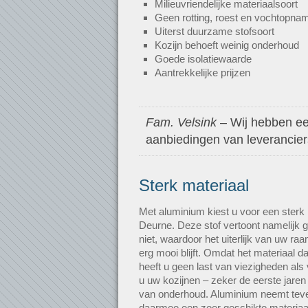
Milieuvriendelijke materiaalsoort
Geen rotting, roest en vochtopna
Uiterst duurzame stofsoort
Kozijn behoeft weinig onderhoud
Goede isolatiewaarde
Aantrekkelijke prijzen
Fam. Velsink
– Wij hebben een
aanbiedingen van leveranciers.
Sterk materiaal
Met aluminium kiest u voor een sterk 
Deurne. Deze stof vertoont namelijk g
niet, waardoor het uiterlijk van uw ra
erg mooi blijft. Omdat het materiaal da
heeft u geen last van viezigheden als 
u uw kozijnen – zeker de eerste jaren 
van onderhoud. Aluminium neemt teve
daarmee een zeer geschikte materiaa