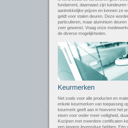
fundament, daarnaast zijn tuindeuren 
aantrekkelijke prijzen en kennen ze w
geldt voor stalen deuren. Deze word
particulieren, maar aluminium deuren z
zeer gewenst. Vraag onze medewerke
de diverse mogelijkheden.
Keurmerken
Net zoals voor alle producten en mater
enkele keurmerken van toepassing op
keurmerk geeft aan in hoeverre het p
eisen voor onder meer veiligheid, duu
Kozijnen met meerdere certificaten ke
een langere levensduur hebben. Eén v