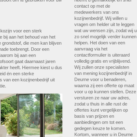
contact op met de
medewerkers van ons
kozijnenbedrijf. Wij willen u
vragen om helder uit te leggen
wat uw wensen zijn, zodat wij u
 kozijn voor een sterk
zo snel mogelijk verder kunnen
e bij aan het behoud van het
helpen. Het doen van een
e grondstof, die men kan blijven
aanvraag via het
chade toebrengt. Door een
contactformulier is uiteraard
daarom bij aan een
volledig gratis en vrijblijvend.
fsoort gaat daarnaast jaren
Wij zullen onze specialisten
kter heeft. Hiermee kiest u dus
van mening kozijnenbedrijf in
eid én een sterke
Deurne voor u benaderen,
van een kozijnenbedrijf uit
waarna zij een offerte op maat
ie.
voor u op kunnen stellen. Deze
versturen ze naar uw adres,
zodat u thuis in alle rust de
offertes kunt vergelijken op
basis van prijzen en
aanbiedingen om tot een
gedegen keuze te komen.
Kortom, wanneer u in Deurne