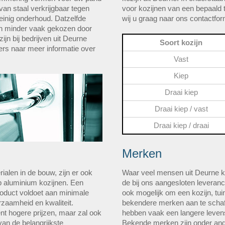
van staal verkrijgbaar tegen
voor kozijnen van een bepaald t
einig onderhoud. Datzelfde
wij u graag naar ons contactform
en minder vaak gekozen door
ijn bij bedrijven uit Deurne
Soort kozijn
rs naar meer informatie over
Vast
Kiep
Draai kiep
Draai kiep / vast
Draai kiep / draai
Merken
ialen in de bouw, zijn er ook
Waar veel mensen uit Deurne k
 aluminium kozijnen. Een
de bij ons aangesloten leveranci
roduct voldoet aan minimale
ook mogelijk om een kozijn, tu
rzaamheid en kwaliteit.
bekendere merken aan te schaf
nt hogere prijzen, maar zal ook
hebben vaak een langere leven
an de belangrijkste
Bekende merken zijn onder and