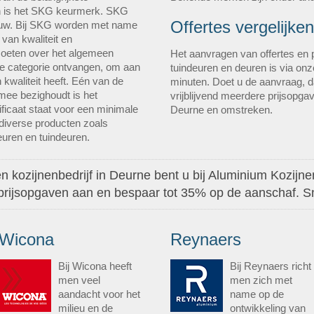
n is het SKG keurmerk. SKG
Offertes vergelijken
bouw. Bij SKG worden met name
van kwaliteit en
moeten over het algemeen
Het aanvragen van offertes en p
e categorie ontvangen, om aan
tuindeuren en deuren is via on
 kwaliteit heeft. Eén van de
minuten. Doet u de aanvraag, da
mee bezighoudt is het
vrijblijvend meerdere prijsopgav
ificaat staat voor een minimale
Deurne en omstreken.
diverse producten zoals
uren en tuindeuren.
n kozijnenbedrijf in Deurne bent u bij Aluminium Kozijnen
 prijsopgaven aan en bespaar tot 35% op de aanschaf. S
Wicona
Reynaers
Bij Wicona heeft
Bij Reynaers richt
men veel
men zich met
aandacht voor het
name op de
milieu en de
ontwikkeling van