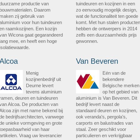
duurzame productie van
tuindeuren en kozijnen in een
bouwmaterialen. Daarom
zo eenvoudig mogelijk design,
maken zij gebruik van
wat de functionaliteit ten goede
aluminium voor hun tuindeuren
komt. Met hun stalen producte
en raamkozijnen. Een kozijn
hebben de ontwerpers in 2014
van Wicona gaat gegarandeerd
zelfs een duurzaamheids prijs
lang mee, en heeft een hoge
gewonnen.
isolatiewaarde.
Alcoa
Van Beveren
Menig
Eén van de
kozijnenbedrijf uit
bekendere
Deurne levert
Belgische merken
tevens aluminium
op het gebied van
ramen, deuren en tuindeuren
aluminium is Van Beveren. Dit
van Alcoa. De producten van
bedrijf levert naast de
Alcoa zijn met name bekend bij
standaard deuren en kozijnen,
de bedrijfsarchitecten, vanwege
ook veranda’s, pergola’s,
de unieke vormgeving en grote
carports en balustrades van
toepasbaarheid van haar
staal. Zeer geschikt voor
artikelen. Vraag uw leverancier
particulieren en verkrijgbaar