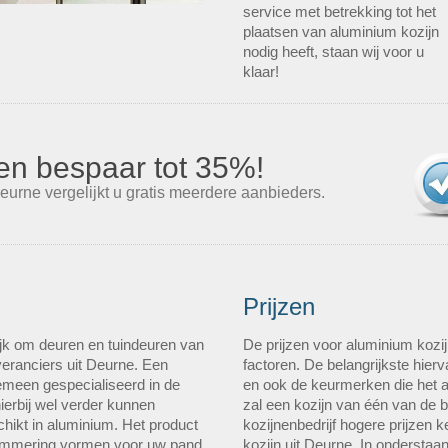
service met betrekking tot het
plaatsen van aluminium kozijn
nodig heeft, staan wij voor u
klaar!
s en bespaar tot 35%!
eurne vergelijkt u gratis meerdere aanbieders.
Prijzen
jk om deuren en tuindeuren van
De prijzen voor aluminium kozij
veranciers uit Deurne. Een
factoren. De belangrijkste hierv
gemeen gespecialiseerd in de
en ook de keurmerken die het a
ierbij wel verder kunnen
zal een kozijn van één van de 
hikt in aluminium. Het product
kozijnenbedrijf hogere prijzen
elemmering vormen voor uw pand
kozijn uit Deurne. In onderstaan