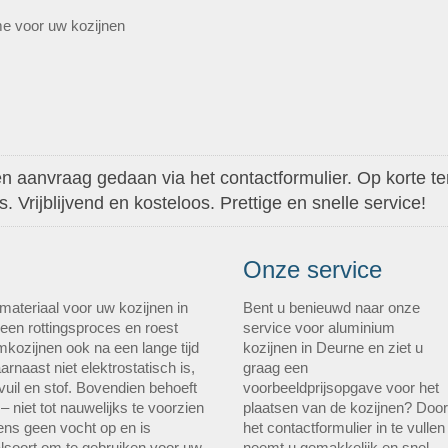
me voor uw kozijnen
 aanvraag gedaan via het contactformulier. Op korte ter
 Vrijblijvend en kosteloos. Prettige en snelle service!
Onze service
materiaal voor uw kozijnen in
Bent u benieuwd naar onze
een rottingsproces en roest
service voor aluminium
amkozijnen ook na een lange tijd
kozijnen in Deurne en ziet u
arnaast niet elektrostatisch is,
graag een
vuil en stof. Bovendien behoeft
voorbeeldprijsopgave voor het
– niet tot nauwelijks te voorzien
plaatsen van de kozijnen? Door
ns geen vocht op en is
het contactformulier in te vullen
lsoort om te gebruiken voor uw
neemt u gemakkelijk en snel