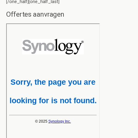
[/one_half][one_half_last]
Offertes aanvragen