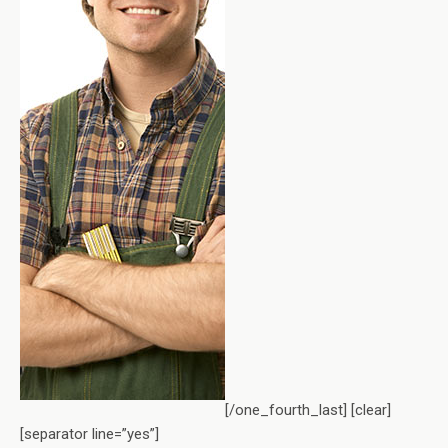
[/one_fourth_last] [clear]
[separator line=”yes”]