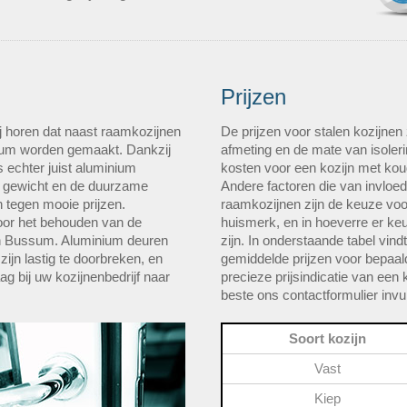
Prijzen
j horen dat naast raamkozijnen
De prijzen voor stalen kozijnen
ium worden gemaakt. Dankzij
afmeting en de mate van isolerin
 echter juist aluminium
kosten voor een kozijn met kou
e gewicht en de duurzame
Andere factoren die van invloed
n tegen mooie prijzen.
raamkozijnen zijn de keuze vo
voor het behouden van de
huismerk, en in hoeverre er ke
 in Bussum. Aluminium deuren
zijn. In onderstaande tabel vin
zijn lastig te doorbreken, en
gemiddelde prijzen voor bepaal
g bij uw kozijnenbedrijf naar
precieze prijsindicatie van een 
beste ons contactformulier invul
Soort kozijn
Vast
Kiep