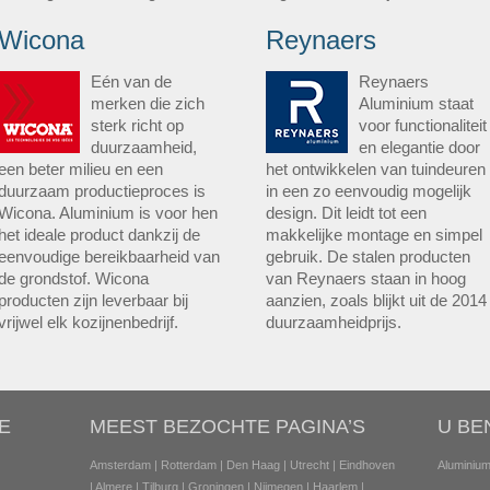
Wicona
Reynaers
Eén van de
Reynaers
merken die zich
Aluminium staat
sterk richt op
voor functionaliteit
duurzaamheid,
en elegantie door
een beter milieu en een
het ontwikkelen van tuindeuren
duurzaam productieproces is
in een zo eenvoudig mogelijk
Wicona. Aluminium is voor hen
design. Dit leidt tot een
het ideale product dankzij de
makkelijke montage en simpel
eenvoudige bereikbaarheid van
gebruik. De stalen producten
de grondstof. Wicona
van Reynaers staan in hoog
producten zijn leverbaar bij
aanzien, zoals blijkt uit de 2014
vrijwel elk kozijnenbedrijf.
duurzaamheidprijs.
E
MEEST BEZOCHTE PAGINA’S
U BE
Amsterdam
|
Rotterdam
|
Den Haag
|
Utrecht
|
Eindhoven
Aluminium
|
Almere
|
Tilburg
|
Groningen
|
Nijmegen
|
Haarlem
|