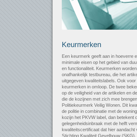
Keurmerken
Een keurmerk geeft aan in hoeverre e
minimale eisen op het gebied van duur
en functionaliteit. Keurmerken worde
onafhankelijk testbureau, die het artike
uitgegeven kwaliteitslabels. Ook voor
keurmerken in omloop. De twee beken
op de veiligheid van de artikelen en
die de kozijnen met zich mee brengen.
Politiekeurmerk Veilig Wonen. Dit kwalit
de politie in combinatie met de woni
kozijn het PKVW label, dan betekent d
gelegenheidsinbraak met de helft ver
kwaliteitscertificaat dat hier aandacht 
Stichting Kwaliteit Gevelbouw (SKG). 