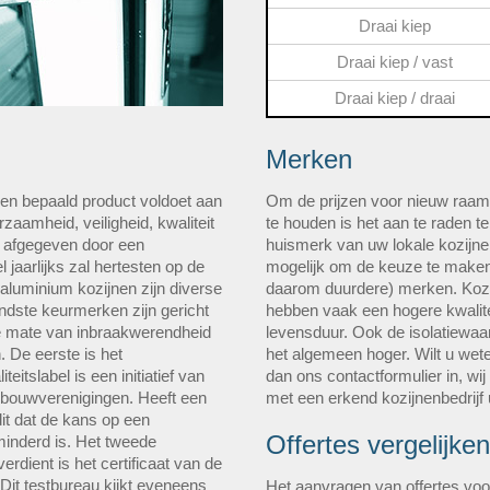
Draai kiep
Draai kiep / vast
Draai kiep / draai
Merken
en bepaald product voldoet aan
Om de prijzen voor nieuw raam
zaamheid, veiligheid, kwaliteit
te houden is het aan te raden t
n afgegeven door een
huismerk van uw lokale kozijne
l jaarlijks zal hertesten op de
mogelijk om de keuze te make
 aluminium kozijnen zijn diverse
daarom duurdere) merken. Koz
dste keurmerken zijn gericht
hebben vaak een hogere kwalite
 de mate van inbraakwerendheid
levensduur. Ook de isolatiewaa
 De eerste is het
het algemeen hoger. Wilt u wete
eitslabel is een initiatief van
dan ons contactformulier in, wij
ngbouwverenigingen. Heeft een
met een erkend kozijnenbedrijf
it dat de kans op een
Offertes vergelijken
minderd is. Het tweede
verdient is het certificaat van de
Dit testbureau kijkt eveneens
Het aanvragen van offertes voo