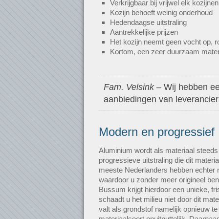
Verkrijgbaar bij vrijwel elk kozijnen
Kozijn behoeft weinig onderhoud
Hedendaagse uitstraling
Aantrekkelijke prijzen
Het kozijn neemt geen vocht op, roe
Kortom, een zeer duurzaam mater
Fam. Velsink
– Wij hebben een
aanbiedingen van leveranciers.
Modern en progressief
Aluminium wordt als materiaal steeds
progressieve uitstraling die dit mater
meeste Nederlanders hebben echter n
waardoor u zonder meer origineel ben
Bussum krijgt hierdoor een unieke, fri
schaadt u het milieu niet door dit mat
valt als grondstof namelijk opnieuw te
materiaalsoort onuitputtelijk. Daarnaa