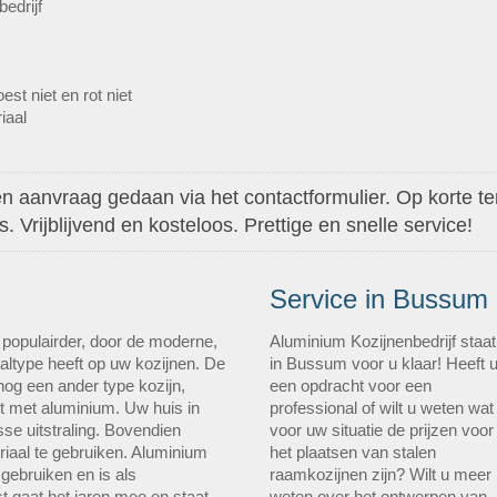
bedrijf
st niet en rot niet
iaal
 aanvraag gedaan via het contactformulier. Op korte ter
 Vrijblijvend en kosteloos. Prettige en snelle service!
Service in Bussum
 populairder, door de moderne,
Aluminium Kozijnenbedrijf staat
iaaltype heeft op uw kozijnen. De
in Bussum voor u klaar! Heeft 
og een ander type kozijn,
een opdracht voor een
t met aluminium. Uw huis in
professional of wilt u weten wat
sse uitstraling. Bovendien
voor uw situatie de prijzen voor
eriaal te gebruiken. Aluminium
het plaatsen van stalen
 gebruiken en is als
raamkozijnen zijn? Wilt u meer
st gaat het jaren mee en staat
weten over het ontwerpen van