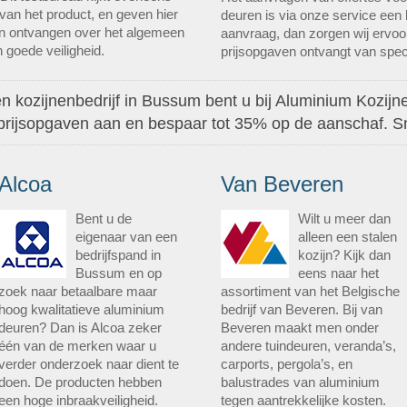
an het product, en geven hier
deuren is via onze service een
nen ontvangen over het algemeen
aanvraag, dan zorgen wij ervoor
 goede veiligheid.
prijsopgaven ontvangt van spec
n kozijnenbedrijf in Bussum bent u bij Aluminium Kozijnen
 prijsopgaven aan en bespaar tot 35% op de aanschaf. S
Alcoa
Van Beveren
Bent u de
Wilt u meer dan
eigenaar van een
alleen een stalen
bedrijfspand in
kozijn? Kijk dan
Bussum en op
eens naar het
zoek naar betaalbare maar
assortiment van het Belgische
hoog kwalitatieve aluminium
bedrijf van Beveren. Bij van
deuren? Dan is Alcoa zeker
Beveren maakt men onder
één van de merken waar u
andere tuindeuren, veranda’s,
verder onderzoek naar dient te
carports, pergola’s, en
doen. De producten hebben
balustrades van aluminium
een hoge inbraakveiligheid.
tegen aantrekkelijke kosten.