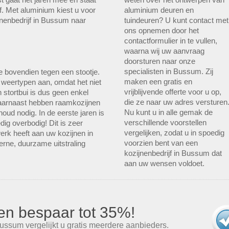
. Met aluminium kiest u voor
aluminium deuren en
jnenbedrijf in Bussum naar
tuindeuren? U kunt contact met
ons opnemen door het
contactformulier in te vullen,
waarna wij uw aanvraag
doorsturen naar onze
specialisten in Bussum. Zij
me bovendien tegen een stootje.
maken een gratis en
e weertypen aan, omdat het niet
vrijblijvende offerte voor u op,
 stortbui is dus geen enkel
die ze naar uw adres versturen
Daarnaast hebben raamkozijnen
Nu kunt u in alle gemak de
oud nodig. In de eerste jaren is
verschillende voorstellen
dig overbodig! Dit is zeer
vergelijken, zodat u in spoedig
erk heeft aan uw kozijnen in
voorzien bent van een
erne, duurzame uitstraling
kozijnenbedrijf in Bussum dat
aan uw wensen voldoet.
s en bespaar tot 35%!
ussum vergelijkt u gratis meerdere aanbieders.