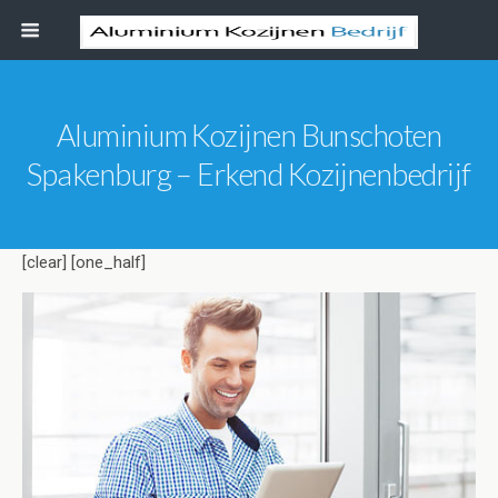
Aluminium Kozijnen Bunschoten
Spakenburg – Erkend Kozijnenbedrijf
[clear] [one_half]