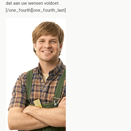
dat aan uw wensen voldoet.
[/one_fourth][one_fourth_last]