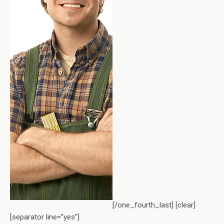
[/one_fourth_last] [clear]
[separator line=”yes”]