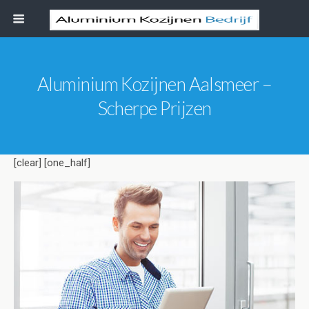
Aluminium Kozijnen Aalsmeer –
Scherpe Prijzen
[clear] [one_half]