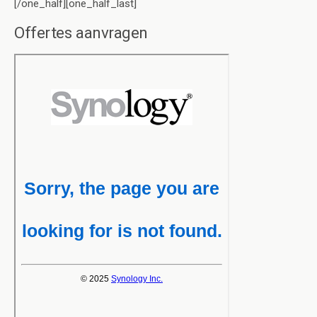
[/one_half][one_half_last]
Offertes aanvragen